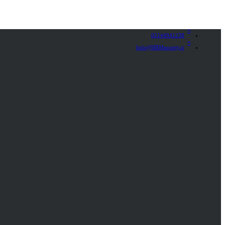
02144941238
Info@HRMsociety.ir