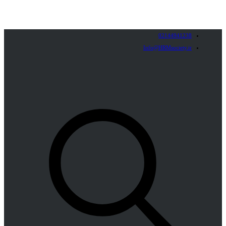
02144941238
Info@HRMsociety.ir