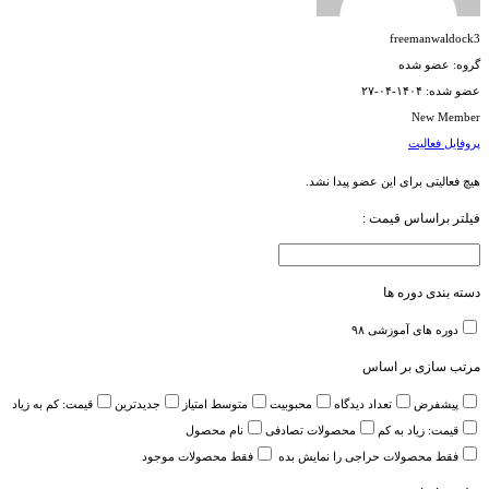
freemanwaldock3
گروه: عضو شده
عضو شده: ۱۴۰۴-۰۴-۲۷
New Member
پروفایل
فعالیت
هیچ فعالیتی برای این عضو پیدا نشد.
فیلتر براساس قیمت :
دسته بندی دوره ها
دوره های آموزشی
۹۸
مرتب سازی بر اساس
پیشفرض
تعداد دیدگاه
محبوبیت
متوسط امتیاز
جدیدترین
قیمت: کم به زیاد
قیمت: زیاد به کم
محصولات تصادفی
نام محصول
فقط محصولات حراجی را نمایش بده
فقط محصولات موجود