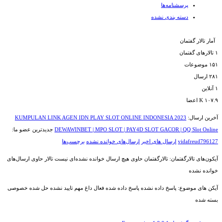
پرسشنامه‌ها
دسته بندی نشده
آمار تالار گفتمان
۱
تالارهای گفتمان
۱۵۱
موضوعات
۲۸۱
ارسال‌
۱
آنلاین
۱۰۷.۹ K
اعضا
آخرین ارسال:
KUMPULAN LINK AGEN IDN PLAY SLOT ONLINE INDONESIA 2023
DEWAWINBET | MPO SLOT | PAY4D SLOT GACOR | QQ Slot Online
جدیدترین عضو ما:
vidafreud796127
ارسال های اخیر
ارسال‌های خوانده نشده
برچسب‌ها
آیکون‌های تالارگفتمان:
تالارگفتمان حاوی هیچ ارسال خوانده نشده‌ای نیست
تالار حاوی ارسال‌های
خوانده نشده
آیکن های موضوع:
پاسخ داده نشده
پاسخ داده شده
فعال
داغ
مهم
تایید نشده
حل شده
خصوصی
بسته شده