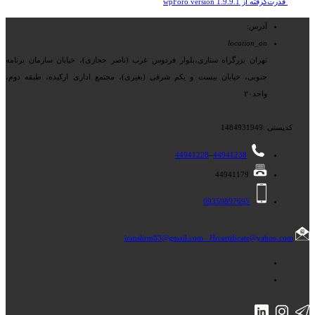
قدرت‌گرفته از wpForo version 1.9.9.1
آدرس:
location_on
تهران بزرگراه ستاری،بلوار فردوس غرب (ناصر حجازی)، خیابان سازمان برنامه
جنوبی، خیابان بیست و یکم شرقی (بغیری)، مجتمع اداری ارکیده، طبقه دوم،
واحد۲۰
کدپستی :1484931949
44941228
–
44941238
44941179
09359897695
iranshrm83@gmail.com
Hrcertificate@yahoo.com