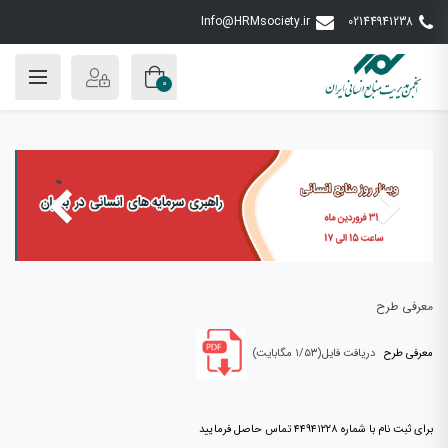
Info@HRMsociety.ir
02144941238
0
معرفی طرح
معرفی طرح
دریافت فایل(۱/۵۳ مگابایت)
برای ثبت نام با شماره ۴۴۹۴۱۲۲۸ تماس حاصل فرمایید