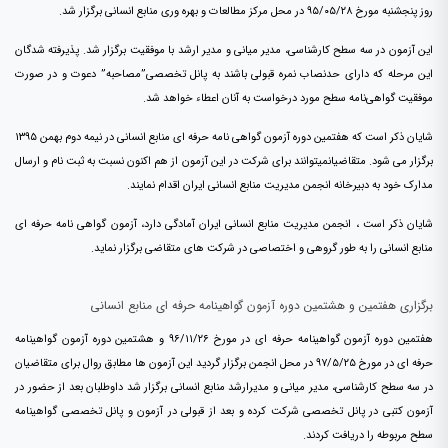
روز پنجشنبه مورخ ۹۵/۰۵/۲۸ در محل مرکز مطالعات و بهره وری منابع انسانی برگزار شد.
این آزمون در سه سطح کارشناسی، مدیر میانی و مدیر ارشد با موفقیت برگزار شد. پذیرفته شدگان
این مرحله که دارای حدنصاب نمره قبولی باشند به پانل تخصصی”مصاحبه” دعوت و در صورت
موفقیت گواهی‌نامه سطح مورد درخواست به آنان اعطاء خواهد شد.
شایان ذکر است که هفتمین دوره آزمون گواهی نامه حرفه ای منابع انسانی در نیمه دوم بهمن ۱۳۹۵
برگزار می شود. متقاضیانمی­توانند برای شرکت در این آزمون از هم اکنون نسبت به ثبت نام و ارسال
مدارک خود به دبیرخانه انجمن مدیریت منابع انسانی ایران اقدام نمایند.
شایان ذکر است ، انجمن مدیریت منابع انسانی ایران آمادگی دارد، آزمون گواهی نامه حرفه ای
منابع انسانی را به طور گروهی و اختصاصی در شرکت های متقاضی برگزار نماید.
برگزاری هفتمین و هشتمین دوره آزمون گواهینامه حرفه ای منابع انسانی
هفتمین دوره آزمون گواهینامه حرفه ای در مورخ ۹۶/۱۱/۲۶ و هشتمین دوره آزمون گواهینامه
حرفه ای در مورخ ۹۷/۵/۲۵ در محل انجمن برگزار گردید این آزمون ها مطابق روال برای متقاضیان
در سه سطح کارشناسی، مدیر میانی و مدیرارشد منابع انسانی برگزار شد داوطلبان بعد از حضور در
آزمون کتبی در پانل تخصصی شرکت کرده و بعد از قبولی در آزمون و پانل تخصصی گواهینامه
سطح مربوطه را دریافت کردند.