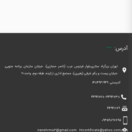
آدرس:
تهران بزرگراه ستاری،بلوار فردوس غرب (ناصر حجازی)، خیابان سازمان برنامه جنوبی،
location_on
خیابان بیست و یکم شرقی (بغیری)، مجتمع اداری ارکیده، طبقه دوم، واحد۲۰
کدپستی :1484931949
44941228
–
44941238
44941179
09359897695
iranshrm83@gmail.com
Hrcertificate@yahoo.com