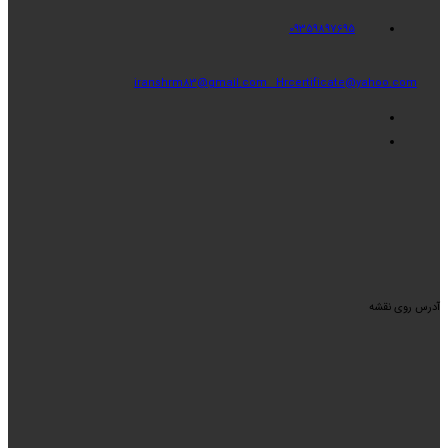
09359897695
iranshrm83@gmail.com
Hrcertificate@yahoo.com
آدرس روی نقشه