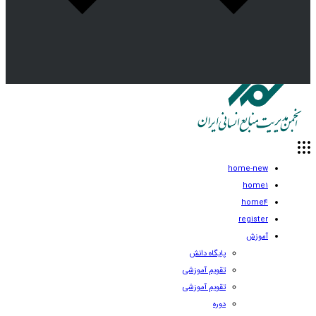
home-new
home1
home4
register
آموزش
پایگاه دانش
تقویم آموزشی
تقویم آموزشی
دوره