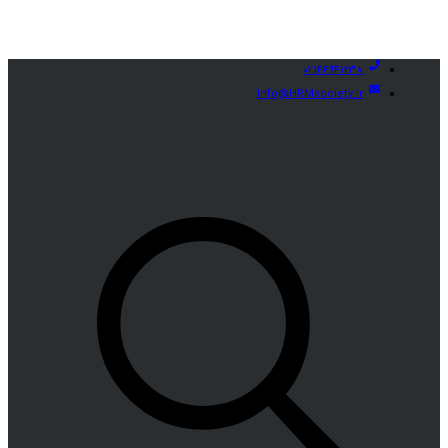
02144941238
Info@HRMsociety.ir