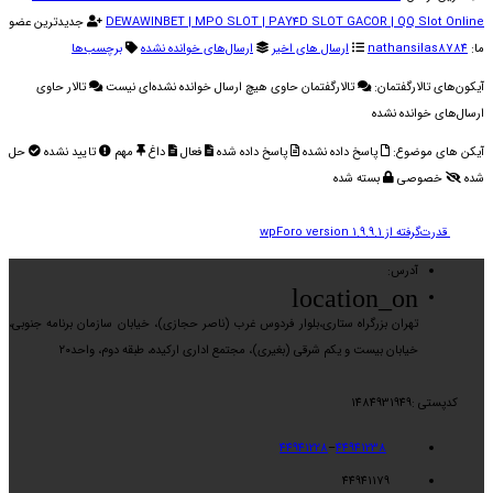
DEWAWINBET | MPO SLOT | PAY4D SLOT GACOR | QQ Slot Online
جدیدترین عضو
ما:
nathansilas8784
ارسال های اخیر
ارسال‌های خوانده نشده
برچسب‌ها
آیکون‌های تالارگفتمان:
تالارگفتمان حاوی هیچ ارسال خوانده نشده‌ای نیست
تالار حاوی
ارسال‌های خوانده نشده
آیکن های موضوع:
پاسخ داده نشده
پاسخ داده شده
فعال
داغ
مهم
تایید نشده
حل
شده
خصوصی
بسته شده
قدرت‌گرفته از wpForo version 1.9.9.1
آدرس:
location_on
تهران بزرگراه ستاری،بلوار فردوس غرب (ناصر حجازی)، خیابان سازمان برنامه جنوبی،
خیابان بیست و یکم شرقی (بغیری)، مجتمع اداری ارکیده، طبقه دوم، واحد۲۰
کدپستی :1484931949
44941228
–
44941238
44941179