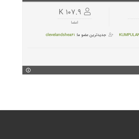
۱۰۷.۹ K
اعضا
KUMPULAN 
جدیدترین عضو ما:
clevelandshea61