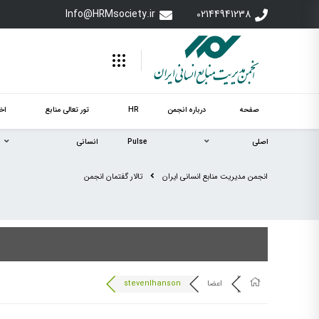
Info@HRMsociety.ir
02144941238
صفحه
درباره انجمن
HR
تور تعالی منابع
اخب
اصلی
Pulse
انسانی
انجمن مدیریت منابع انسانی ایران
تالار گفتمان انجمن
اعضا
stevenlhanson