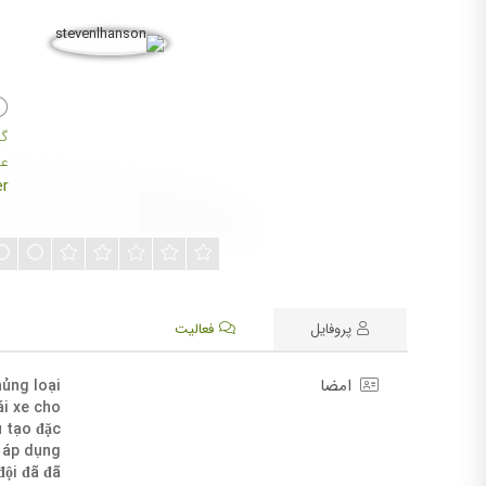
گر
عضو
r
پروفایل
فعالیت
امضا
hủng loại
ái xe cho
u tạo đặc
c áp dụng
đội đã đã