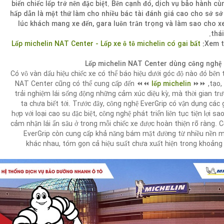
biến chiếc lốp trở nên đặc biệt. Bên cạnh đó, dịch vụ bảo hành cù
hấp dẫn là một thứ làm cho nhiều bác tài đánh giá cao cho sở sở
lúc khách mang xe đến, gara luôn trân trọng và làm sao cho x
thái
Lốp michelin NAT Center - Lốp xe ô tô michelin có gai bất
Lốp michelin NAT Center dùng công nghệ 
Có vô vàn dấu hiệu chiếc xe có thể báo hiệu dưới góc độ nào đó bên 
⏪⏪ NAT Center cũng có thể cung cấp đến
lốp michelin
tạo, n
trải nghiệm lái sống động những cảm xúc diệu kỳ, mà thời gian tr
ta chưa biết tới. Trước đây, công nghệ EverGrip có vận dụng các g
hợp với loại cao su đặc biệt, công nghệ phát triển liên tục tiện lợi s
cảm nhận lái ẩn sâu ở trong mỗi chiếc xe được hoàn thiện rõ ràng. 
EverGrip còn cung cấp khả năng bám mặt đường từ nhiều nền 
khác nhau, tóm gọn cả hiệu suất chưa xuất hiện trong khoảng 