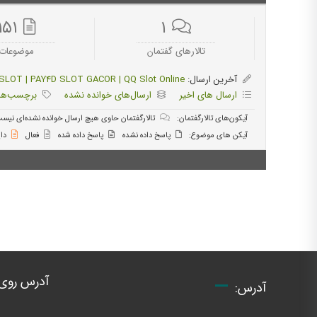
۱۵۱
۱
تالارهای گفتمان
موضوعات
آخرین ارسال:
OT | PAY4D SLOT GACOR | QQ Slot Online
ارسال های اخیر
ارسال‌های خوانده نشده
برچسب‌ها
آیکون‌های تالارگفتمان:
تالارگفتمان حاوی هیچ ارسال خوانده نشده‌ای نیس
آیکن های موضوع:
پاسخ داده نشده
پاسخ داده شده
فعال
دا
آدرس روی
آدرس: