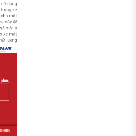
sử dụng ⏩⏩
 trọng xe
ý cho một
ara này để
 số một ở
ho xe một
hất lượng.