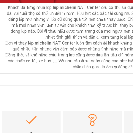
Khách đã từng mua lốp
lốp michelin
NAT Center đều có thể sử dụn
dài với tuổi thọ có thể lên đến 10 năm. Hầu hết các bác tài cũng muố
dáng lốp mới nhưng vì lốp cũ dùng quá tốt nên chưa thay được. Chí
mà mọi nhân viên luôn tư vấn cho khách thật kỹ trước khi thay b
dòng lốp nào. Bởi vì thấu hiểu được tâm trạng của mọi người nên a
nhiệt tình giải thích và dẫn đi xem từng loại lố
Đơn vị thay
lốp michelin
NAT Center luôn tìm cách để khách không
quá nhiều tiền nhưng vẫn đảm bảo được những tính năng mà m
Đồng thời, về khả năng chịu trọng lực cũng được đưa lên tiêu chí hàn
các chiếc xe tải, xe buýt,... Với nhu cầu đi xe ngày càng cao như hi
chắc chắn gara là đơn vị đáng để
۰
۰