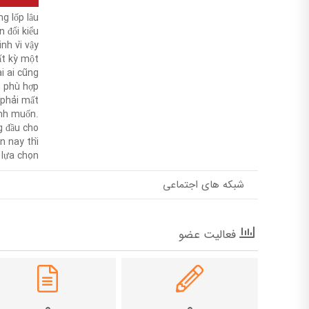
g lốp lâu
n đổi kiểu
nh vì vậy
ất kỳ một
i ai cũng
p phù hợp.
 phải mất
ình muốn.
g đầu cho
ện nay thì
 lựa chọn.
شبکه های اجتماعی
فعالیت عضو
۰
۰