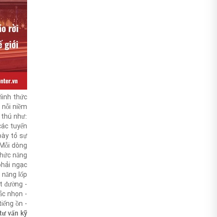
hình thức
, nỗi niềm
 thú như:
 các tuyến
bày tỏ sự
 Mỗi dòng
chức năng
phải ngạc
 năng lốp:
- Giảm trượt đường
- Chống vật sắc nhọn
- Giảm tiếng ồn
tư vấn kỹ