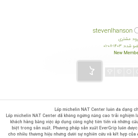
stevenlhanson
وه: مشتری
 شده: ۱۴۰۳-۰۸-۰۱
New Membe
Lốp michelin NAT Center luôn đa dạng c
Lốp michelin NAT Center đã không ngừng nâng cao trải nghiệm l
khách hàng bằng việc áp dụng công nghệ tiên tiến và những cấ
biệt trong sản xuất. Phương pháp sản xuất EverGrip luôn đượ
cho nhiều thương hiệu nhưng dưới sự nghiên cứu và kết hợp của 