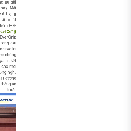
ng ưu đãi
 này. Mỗi
e ở trạng
 tốt nhất.
⏩⏩ Xem thêm:
đối xứng
EverGrip
trong cấu
gược lại, ⏩⏩
ước chúng
ai ẩn kết
ao cho mọi
Công nghệ
mặt đường
thời gian
trước.