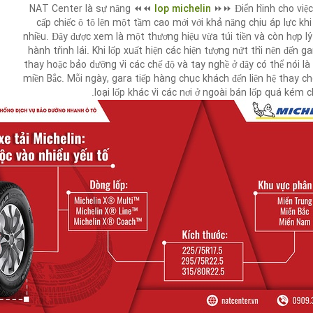
⏪⏪ NAT Center là sự nâng
lop michelin
Điển hình cho việc 
cấp chiếc ô tô lên một tầm cao mới với khả năng chịu áp lực khi
nhiều. Đây được xem là một thương hiệu vừa túi tiền và còn hợp l
hành trình lái. Khi lốp xuất hiện các hiện tượng nứt thì nên đến g
thay hoặc bảo dưỡng vì các chế độ và tay nghề ở đây có thể nói là
miền Bắc. Mỗi ngày, gara tiếp hàng chục khách đến liên hệ thay c
loại lốp khác vì các nơi ở ngoài bán lốp quá kém c