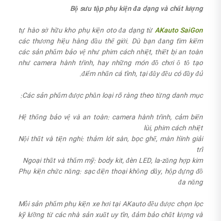
Bộ sưu tập phụ kiện đa dạng và chất lượng
tự hào sở hữu kho phụ kiện oto đa dạng từ
AKauto SaiGon
các thương hiệu hàng đầu thế giới. Dù bạn đang tìm kiếm
các sản phẩm bảo vệ như phim cách nhiệt, thiết bị an toàn
như camera hành trình, hay những món đồ chơi ô tô tạo
điểm nhấn cá tính, tại đây đều có đầy đủ.
Các sản phẩm được phân loại rõ ràng theo từng danh mục:
Hệ thống bảo vệ và an toàn: camera hành trình, cảm biến
lùi, phim cách nhiệt
Nội thất và tiện nghi: thảm lót sàn, bọc ghế, màn hình giải
trí
Ngoại thất và thẩm mỹ: body kit, đèn LED, la-zăng hợp kim
Phụ kiện chức năng: sạc điện thoại không dây, hộp đựng đồ
đa năng
Mỗi sản phẩm phụ kiện xe hơi tại AKauto đều được chọn lọc
kỹ lưỡng từ các nhà sản xuất uy tín, đảm bảo chất lượng và