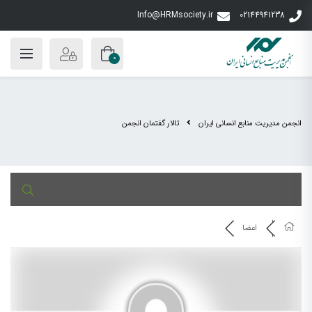
Info@HRMsociety.ir
02144941238
0
انجمن مدیریت منابع انسانی ایران
تالار گفتمان انجمن
اعضا