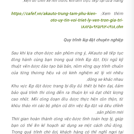
kiện đồ chơi xe hơi trước khi đến trực tiếp tại cửa hàng.
https://cafef.vn/akauto-trung-tam-phu-kien-
Xem thêm:
oto-uy-tin-voi-triet-ly-ven-tron-gia-tri-
188250925191201918.chn
Quy trình lắp đặt chuyên nghiệp
Sau khi lựa chọn được sản phẩm ưng ý, AKauto sẽ tiếp tục
đồng hành cùng bạn trong quá trình lắp đặt. Đội ngũ kỹ
thuật viên được đào tạo bài bản, nắm vững quy trình chuẩn
của từng thương hiệu và có kinh nghiệm xử lý với nhiều
dòng xe khác nhau.
Khu vực lắp đặt được trang bị đầy đủ thiết bị hiện đại, đảm
bảo quá trình thi công diễn ra thuận lợi và đạt chất lượng
cao nhất. Mỗi công đoạn đều được thực hiện cẩn thận, từ
khâu tháo rời các bộ phận cũ đến việc lắp đặt và điều chỉnh
sản phẩm mới.
Thời gian hoàn thành công việc được tính toán hợp lý, giúp
bạn có thể lên kế hoạch sử dụng xe một cách chủ động.
Trong quá trình chờ đợi, khách hàng có thể nghỉ ngơi tại