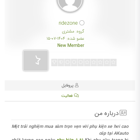
ridezone
گروه: مشتری
عضو شده: ۱۴۰۴-۰۷-۱۵
New Member
پروفایل
فعالیت
درباره من
Một trải nghiệm mua sắm trọn vẹn với phụ kiện xe hơi cao
cấp tại AKauto