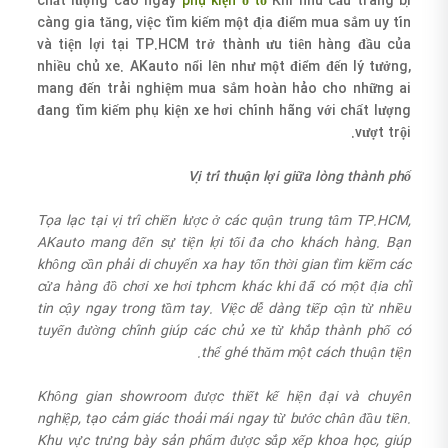
chất lượng cao ngày
phụ kiện ô tô
Khi nhu cầu trang bị
càng gia tăng, việc tìm kiếm một địa điểm mua sắm uy tín
và tiện lợi tại TP.HCM trở thành ưu tiên hàng đầu của
nhiều chủ xe. AKauto nổi lên như một điểm đến lý tưởng,
mang đến trải nghiệm mua sắm hoàn hảo cho những ai
đang tìm kiếm phụ kiện xe hơi chính hãng với chất lượng
vượt trội.
Vị trí thuận lợi giữa lòng thành phố
Tọa lạc tại vị trí chiến lược ở các quận trung tâm TP.HCM,
AKauto mang đến sự tiện lợi tối đa cho khách hàng. Bạn
không cần phải di chuyển xa hay tốn thời gian tìm kiếm các
cửa hàng đồ chơi xe hơi tphcm khác khi đã có một địa chỉ
tin cậy ngay trong tầm tay. Việc dễ dàng tiếp cận từ nhiều
tuyến đường chính giúp các chủ xe từ khắp thành phố có
thể ghé thăm một cách thuận tiện.
Không gian showroom được thiết kế hiện đại và chuyên
nghiệp, tạo cảm giác thoải mái ngay từ bước chân đầu tiên.
Khu vực trưng bày sản phẩm được sắp xếp khoa học, giúp