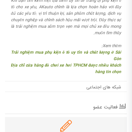
Khi bạn tìm kiếm một địa điểm uy tín để trang bị phụ kiện ô
tô cho xe yêu, AKauto chính là lựa chọn hoàn hảo với đầy
đủ các yếu tố: vị trí thuận lợi, sản phẩm chất lượng, dịch vụ
chuyên nghiệp và chính sách hậu mãi vượt trội. Đây thực sự
là trải nghiệm mua sắm trọn vẹn mà mọi chủ xe đều mong
muốn tìm thấy.
Xem thêm:
Trải nghiệm mua phụ kiện ô tô uy tín và chất lượng ở Sài
Gòn
Địa chỉ cửa hàng đồ chơi xe hơi TPHCM được nhiều khách
hàng tin chọn
شبکه های اجتماعی
فعالیت عضو