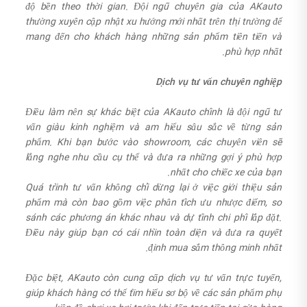
độ bền theo thời gian. Đội ngũ chuyên gia của AKauto
thường xuyên cập nhật xu hướng mới nhất trên thị trường để
mang đến cho khách hàng những sản phẩm tiên tiến và
phù hợp nhất.
Dịch vụ tư vấn chuyên nghiệp
Điều làm nên sự khác biệt của AKauto chính là đội ngũ tư
vấn giàu kinh nghiệm và am hiểu sâu sắc về từng sản
phẩm. Khi bạn bước vào showroom, các chuyên viên sẽ
lắng nghe nhu cầu cụ thể và đưa ra những gợi ý phù hợp
nhất cho chiếc xe của bạn.
Quá trình tư vấn không chỉ dừng lại ở việc giới thiệu sản
phẩm mà còn bao gồm việc phân tích ưu nhược điểm, so
sánh các phương án khác nhau và dự tính chi phí lắp đặt.
Điều này giúp bạn có cái nhìn toàn diện và đưa ra quyết
định mua sắm thông minh nhất.
Đặc biệt, AKauto còn cung cấp dịch vụ tư vấn trực tuyến,
giúp khách hàng có thể tìm hiểu sơ bộ về các sản phẩm phụ