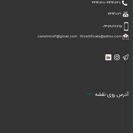
44941228
–
44941238
44941179
09359897695
iranshrm83@gmail.com
Hrcertificate@yahoo.com
آدرس روی نقشه