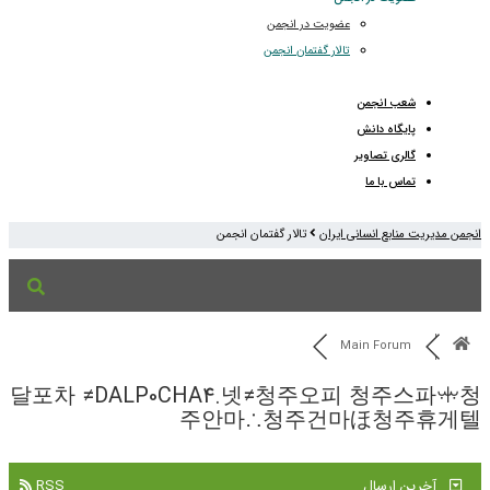
عضویت در انجمن
تالار گفتمان انجمن
شعب انجمن
پایگاه دانش
گالری تصاویر
تماس با ما
انجمن مدیریت منابع انسانی ایران
تالار گفتمان انجمن
Main Forum
달포차 ≠DALP0CHA4.넷≠청주오피 청주스파ꗼ청
주안마∴청주건마ほ청주휴게텔
آخرین ارسال
RSS