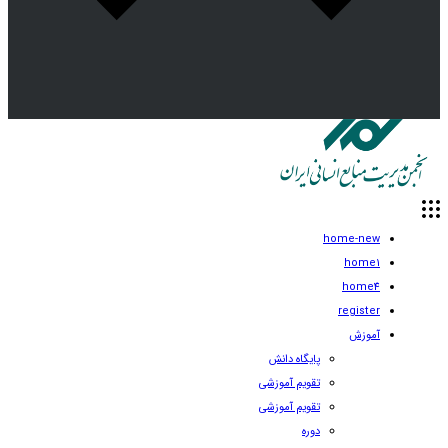
home-new
home1
home4
register
آموزش
پایگاه دانش
تقویم آموزشی
تقویم آموزشی
دوره