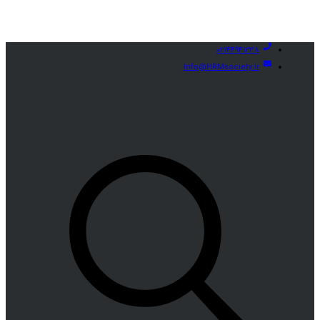
02144941238
Info@HRMsociety.ir