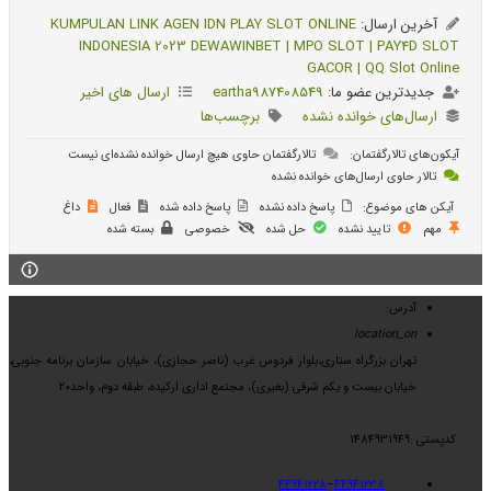
آخرین ارسال:
KUMPULAN LINK AGEN IDN PLAY SLOT ONLINE
INDONESIA 2023 DEWAWINBET | MPO SLOT | PAY4D SLOT
GACOR | QQ Slot Online
جدیدترین عضو ما:
eartha987408549
ارسال های اخیر
ارسال‌های خوانده نشده
برچسب‌ها
آیکون‌های تالارگفتمان:
تالارگفتمان حاوی هیچ ارسال خوانده نشده‌ای نیست
تالار حاوی ارسال‌های خوانده نشده
آیکن های موضوع:
پاسخ داده نشده
پاسخ داده شده
فعال
داغ
مهم
تایید نشده
حل شده
خصوصی
بسته شده
آدرس:
location_on
تهران بزرگراه ستاری،بلوار فردوس غرب (ناصر حجازی)، خیابان سازمان برنامه جنوبی،
خیابان بیست و یکم شرقی (بغیری)، مجتمع اداری ارکیده، طبقه دوم، واحد۲۰
کدپستی :1484931949
44941228
–
44941238