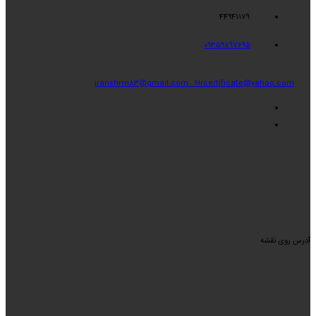
44941179
09359897695
iranshrm83@gmail.com
Hrcertificate@yahoo.com
آدرس روی نقشه