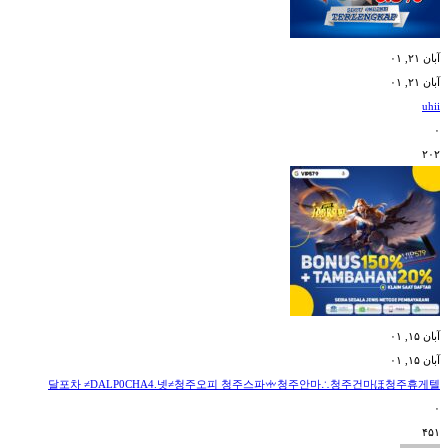
آبان ۲۱, ۰۱
آبان ۲۱, ۰۱
uhii
۰
۲۰۲
آبان ۱۵, ۰۱
آبان ۱۵, ۰۱
달포차 ≠DALP0CHA4.넷≠청주오피 청주스파ꗼ청주안마∴청주건마ほ청주휴게텔
۰
۴۵۱