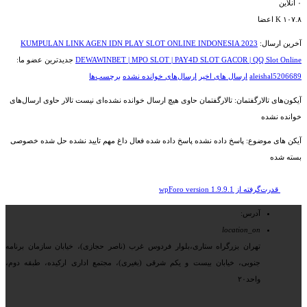
۰
آنلاین
۱۰۷.۸ K
اعضا
آخرین ارسال:
KUMPULAN LINK AGEN IDN PLAY SLOT ONLINE INDONESIA 2023
DEWAWINBET | MPO SLOT | PAY4D SLOT GACOR | QQ Slot Online
جدیدترین عضو ما:
aleishal5206689
ارسال های اخیر
ارسال‌های خوانده نشده
برچسب‌ها
آیکون‌های تالارگفتمان:
تالارگفتمان حاوی هیچ ارسال خوانده نشده‌ای نیست
تالار حاوی ارسال‌های
خوانده نشده
آیکن های موضوع:
پاسخ داده نشده
پاسخ داده شده
فعال
داغ
مهم
تایید نشده
حل شده
خصوصی
بسته شده
قدرت‌گرفته از wpForo version 1.9.9.1
آدرس:
location_on
تهران بزرگراه ستاری،بلوار فردوس غرب (ناصر حجازی)، خیابان سازمان برنامه
جنوبی، خیابان بیست و یکم شرقی (بغیری)، مجتمع اداری ارکیده، طبقه دوم،
واحد۲۰