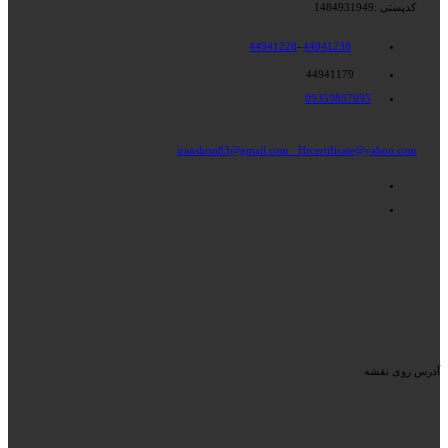
کدپستی :1484931949
44941228
–
44941238
44941179
09359897695
iranshrm83@gmail.com
Hrcertificate@yahoo.com
آدرس روی نقشه