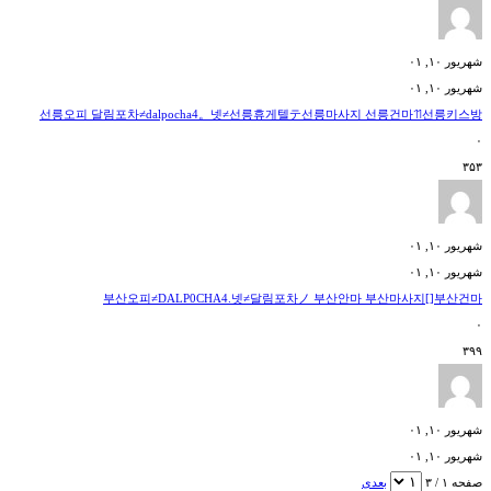
شهریور ۱۰, ۰۱
شهریور ۱۰, ۰۱
선릉오피 달림포차≠dalpocha4。넷≠선릉휴게텔テ선릉마사지 선릉건마ꔔ선릉키스방
۰
۳۵۳
شهریور ۱۰, ۰۱
شهریور ۱۰, ۰۱
부산오피≠DALP0CHA4.넷≠달림포차ノ 부산안마 부산마사지[]부산건마
۰
۳۹۹
شهریور ۱۰, ۰۱
شهریور ۱۰, ۰۱
صفحه ۱ / ۳
بعدی