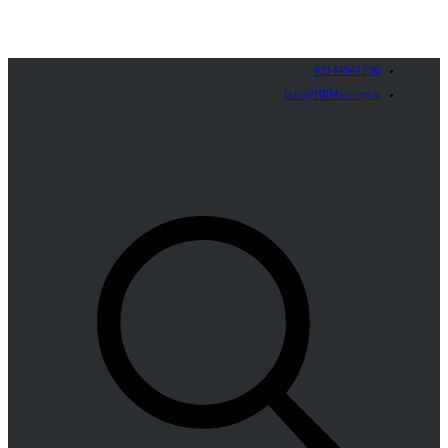
02144941238
Info@HRMsociety.ir