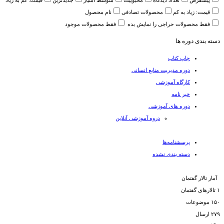
پیشفرض
تعداد دیدگاه
محبوبیت
متوسط امتیاز
جدیدترین
قیمت: کم به زیاد
قیمت: زیاد به کم
محصولات تصادفی
نام محصول
فقط محصولات حراجی را نمایش بده
فقط محصولات موجود
دسته بندی دوره ها
چاپ کتاب
دوره مدیریت منابع انسانی
کارگاه آموزشی
خبر نامه
دوره های آموزشی
دروه آموزشی آنلاین
پرسشنامه‌ها
دسته بندی نشده
آمار تالار گفتمان
۱
تالارهای گفتمان
۱۵۰
موضوعات
۲۷۹
ارسال‌