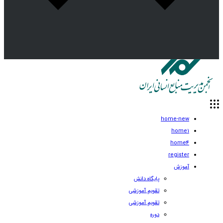
home-new
home1
home4
register
آموزش
پایگاه دانش
تقویم آموزشی
تقویم آموزشی
دوره