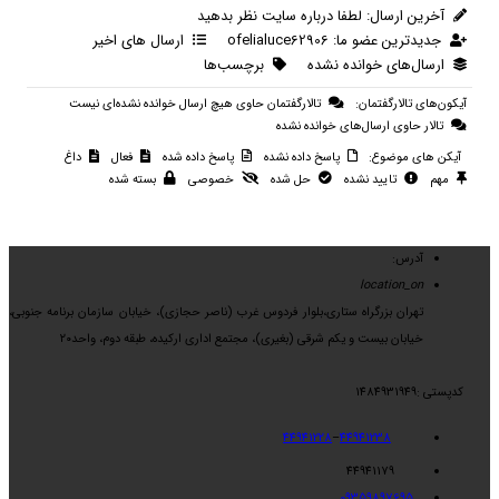
آخرین ارسال:
لطفا درباره سایت نظر بدهید
جدیدترین عضو ما:
ofelialuce62906
ارسال های اخیر
ارسال‌های خوانده نشده
برچسب‌ها
آیکون‌های تالارگفتمان:
تالارگفتمان حاوی هیچ ارسال خوانده نشده‌ای نیست
تالار حاوی ارسال‌های خوانده نشده
آیکن های موضوع:
پاسخ داده نشده
پاسخ داده شده
فعال
داغ
مهم
تایید نشده
حل شده
خصوصی
بسته شده
آدرس:
location_on
تهران بزرگراه ستاری،بلوار فردوس غرب (ناصر حجازی)، خیابان سازمان برنامه جنوبی،
خیابان بیست و یکم شرقی (بغیری)، مجتمع اداری ارکیده، طبقه دوم، واحد۲۰
کدپستی :1484931949
44941228
–
44941238
44941179
09359897695