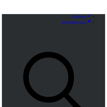
02144941238
Info@HRMsociety.ir