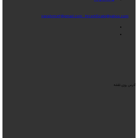
iranshrm83@gmail.com
Hrcertificate@yahoo.com
آدرس روی نقشه