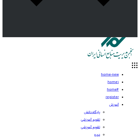
home-new
home1
home4
register
آموزش
پایگاه دانش
تقویم آموزشی
تقویم آموزشی
دوره