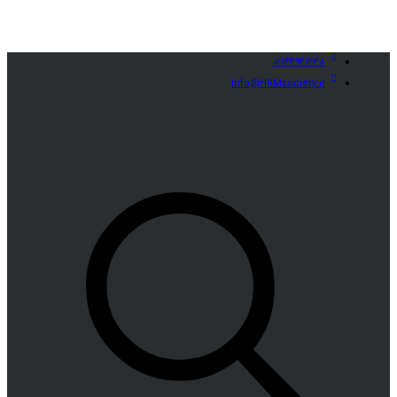
02144941238
Info@HRMsociety.ir