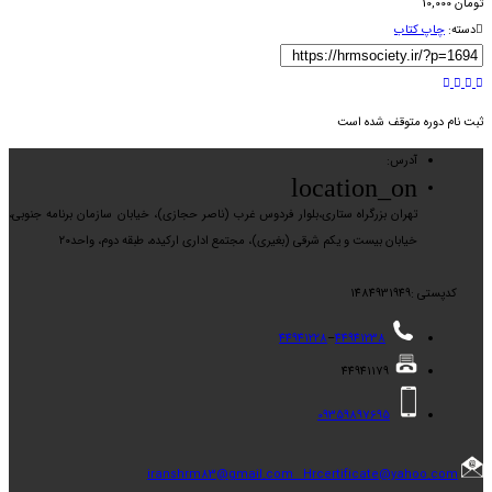
تومان
10,000
دسته:
چاپ کتاب
ثبت نام دوره متوقف شده است
آدرس:
location_on
تهران بزرگراه ستاری،بلوار فردوس غرب (ناصر حجازی)، خیابان سازمان برنامه جنوبی،
خیابان بیست و یکم شرقی (بغیری)، مجتمع اداری ارکیده، طبقه دوم، واحد۲۰
کدپستی :1484931949
44941228
–
44941238
44941179
09359897695
iranshrm83@gmail.com
Hrcertificate@yahoo.com