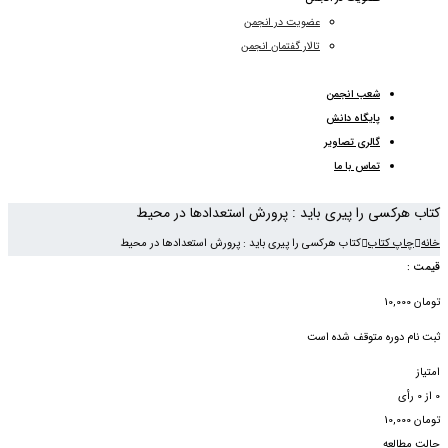
عضویت در انجمن
تالار گفتمان انجمن
شعب انجمن
پایگاه دانش
گالری تصاویر
تماس با ما
کتاب هركسی را پیری باید : پرورش استعدادها در محیط
خانه
چاپ کتاب
کتاب هرکسی را پیری باید : پرورش استعدادها در محیط
قیمت :
تومان
10,000
ثبت نام دوره متوقف شده است
امتیاز
0
از
0
رأی
تومان
10,000
حالت مطالعه