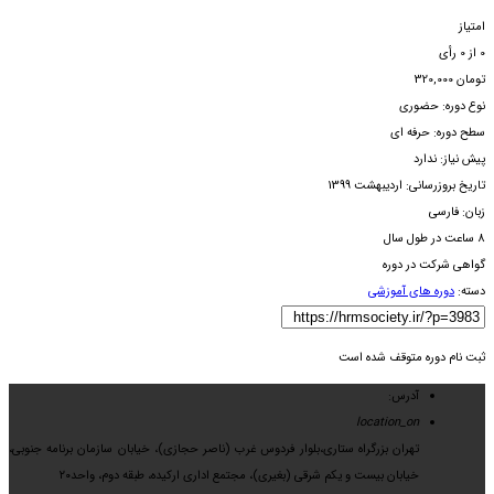
امتیاز
0
از
0
رأی
تومان
320,000
نوع دوره: حضوری
سطح دوره: حرفه ای
پیش نیاز: ندارد
تاریخ بروزرسانی: اردیبهشت 1399
زبان: فارسی
8 ساعت در طول سال
گواهی شرکت در دوره
دسته:
دوره های آموزشی
ثبت نام دوره متوقف شده است
آدرس:
location_on
تهران بزرگراه ستاری،بلوار فردوس غرب (ناصر حجازی)، خیابان سازمان برنامه جنوبی،
خیابان بیست و یکم شرقی (بغیری)، مجتمع اداری ارکیده، طبقه دوم، واحد۲۰