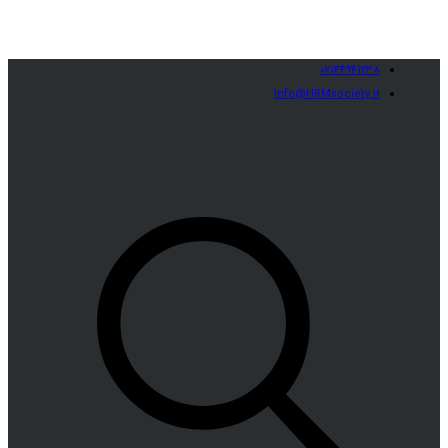
02144941238
Info@HRMsociety.ir