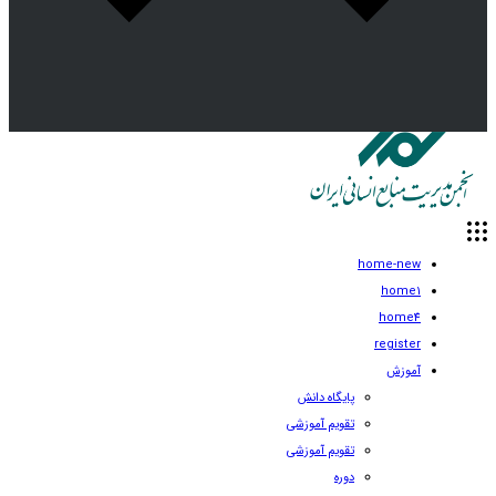
home-new
home1
home4
register
آموزش
پایگاه دانش
تقویم آموزشی
تقویم آموزشی
دوره