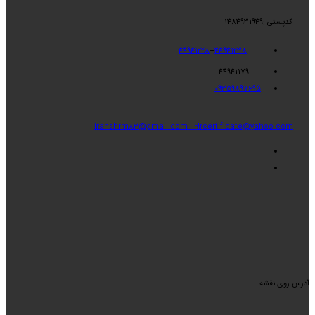
کدپستی :1484931949
44941228
–
44941238
44941179
09359897695
iranshrm83@gmail.com
Hrcertificate@yahoo.com
آدرس روی نقشه