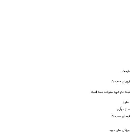
قیمت :
تومان
320,000
ثبت نام دوره متوقف شده است
امتیاز
0
از
0
رأی
تومان
320,000
ویژگی های دوره