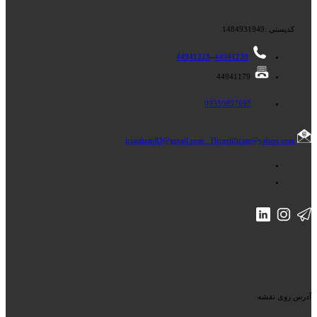
کدپستی :1484931949
44941228
–
44941238
44941179
09359897695
iranshrm83@gmail.com
Hrcertificate@yahoo.com
آدرس روی نقشه