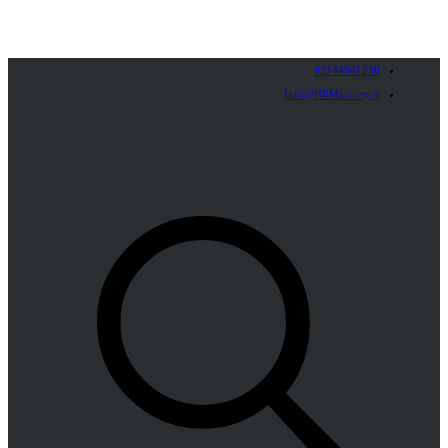
02144941238
Info@HRMsociety.ir