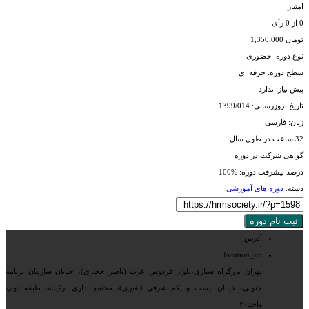
امتیاز
0
از
0
رأی
تومان
1,350,000
نوع دوره: حضوری
سطح دوره: حرفه ای
پیش نیاز: ندارد
تاریخ بروزرسانی: 1399/014
زبان: فارسی
32 ساعت در طول سال
گواهی شرکت در دوره
درصد پیشرفت دوره: %100
دسته:
دوره های آموزشی
ثبت نام دوره
آدرس:
location_on
تهران بزرگراه ستاری،بلوار فردوس غرب (ناصر حجازی)، خیابان سازمان برنامه
جنوبی، خیابان بیست و یکم شرقی (بغیری)، مجتمع اداری ارکیده، طبقه دوم،
واحد۲۰