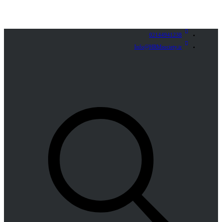
02144941238
Info@HRMsociety.ir