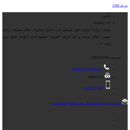
خرداد 1398
آدرس:
location_on
تهران بزرگراه ستاری،بلوار فردوس غرب (ناصر حجازی)، خیابان سازمان برنامه
جنوبی، خیابان بیست و یکم شرقی (بغیری)، مجتمع اداری ارکیده، طبقه دوم،
واحد۲۰
کدپستی :1484931949
44941228
–
44941238
44941179
09359897695
iranshrm83@gmail.com
Hrcertificate@yahoo.com