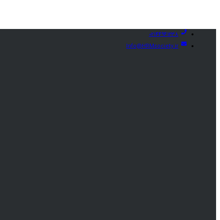
02144941238
Info@HRMsociety.ir