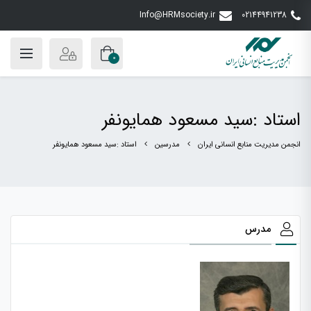
Info@HRMsociety.ir
02144941238
0
استاد :سید مسعود همایونفر
انجمن مدیریت منابع انسانی ایران
مدرسین
استاد :سید مسعود همایونفر
مدرس