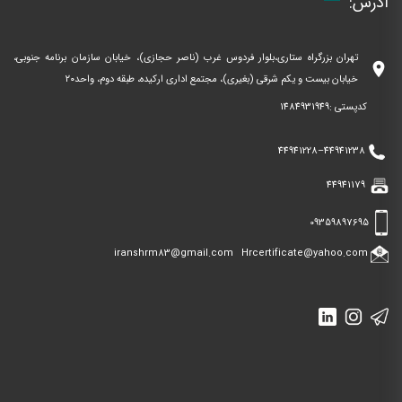
آدرس:
تهران بزرگراه ستاری،بلوار فردوس غرب (ناصر حجازی)، خیابان سازمان برنامه جنوبی،
location_on
خیابان بیست و یکم شرقی (بغیری)، مجتمع اداری ارکیده، طبقه دوم، واحد۲۰
کدپستی :1484931949
44941228
–
44941238
44941179
09359897695
iranshrm83@gmail.com
Hrcertificate@yahoo.com