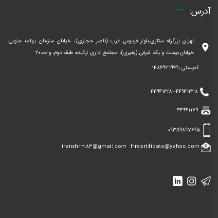
آدرس:
تهران بزرگراه ستاری،بلوار فردوس غرب (ناصر حجازی)، خیابان سازمان برنامه جنوبی،
location_on
خیابان بیست و یکم شرقی (بغیری)، مجتمع اداری ارکیده، طبقه دوم، واحد۲۰
کدپستی :1484931949
44941228
–
44941238
44941179
09359897695
iranshrm83@gmail.com
Hrcertificate@yahoo.com