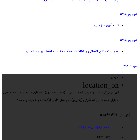
شهریور 1398
تاب آوری سازمانی
شهریور 1398
مدیریت منابع انسانی و شناخت ابعاد مختلف جامعه برون سازمانی
خرداد 1398
آدرس:
location_on
تهران بزرگراه ستاری،بلوار فردوس غرب (ناصر حجازی)، خیابان سازمان برنامه جنوبی،
خیابان بیست و یکم شرقی (بغیری)، مجتمع اداری ارکیده، طبقه دوم، واحد۲۰
کدپستی :1484931949
44941228
–
44941238
44941179