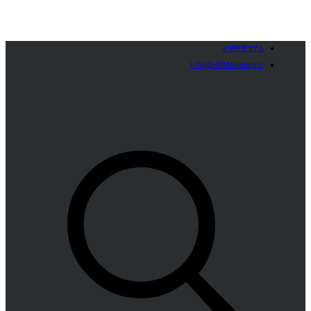
02144941238
Info@HRMsociety.ir