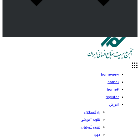
home-new
home1
home4
register
آموزش
پایگاه دانش
تقویم آموزشی
تقویم آموزشی
دوره