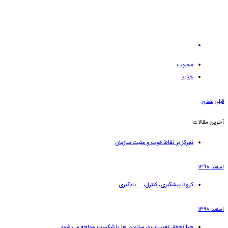
محبوب
جدید
قبلی
بعدی
آخرین مقالات
تمرکز بر نقاط قوت و مثبت سازمان
اسفند 1398
کرونا پیشگیری، کنترل، … یادگیری
اسفند 1398
چرا تحقق تغییرات در سازمان ها با شکست مواجه می شود