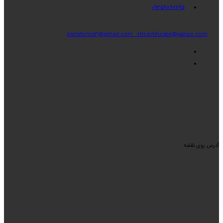
09359897695
iranshrm83@gmail.com
Hrcertificate@yahoo.com
آدرس روی نقشه