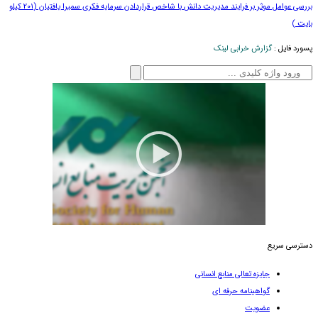
بررسی عوامل موثر بر فرایند مدیریت دانش با شاخص قراردادن سرمایه فکری سمیرا یافتیان (201 کیلو
بایت )
پسورد فایل :
گزارش خرابی لینک
جستجو
برای:
دسترسی سریع
جایزه تعالی منابع انسانی
گواهینامه حرفه ای
عضویت