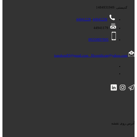
کدپستی :1484931949
44941228
–
44941238
44941179
09359897695
iranshrm83@gmail.com
Hrcertificate@yahoo.com
آدرس روی نقشه