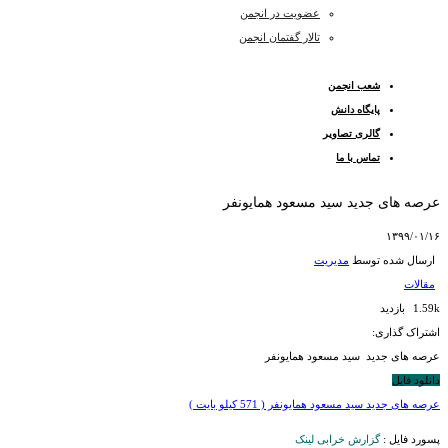
عضویت در انجمن
تالار گفتمان انجمن
شعب انجمن
پایگاه دانش
گالری تصاویر
تماس با ما
عرصه های جدید سید مسعود همایونفر
۱۳۹۹/۰۱/۱۶
ارسال شده توسط
مدیریت
مقالات
1.59k بازدید
اشتراک گذاری:
عرصه های جدید سید مسعود همایونفر
دانلود فایل
عرصه های جدید سید مسعود همایونفر ( 571 کیلو بایت )
پسورد فایل :
گزارش خرابی لینک