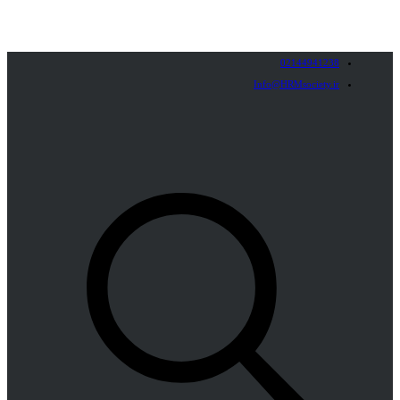
02144941238
Info@HRMsociety.ir