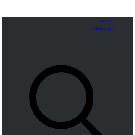
02144941238
Info@HRMsociety.ir