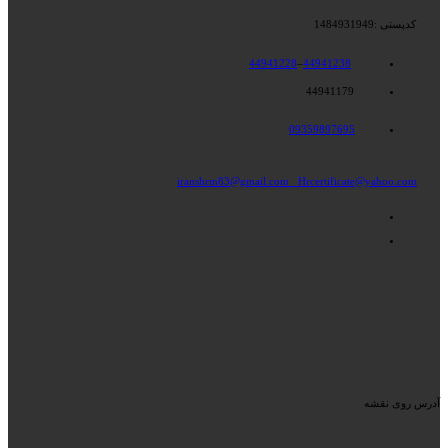
کدپستی :1484931949
44941228
–
44941238
44941179
09359897695
iranshrm83@gmail.com
Hrcertificate@yahoo.com
آدرس روی نقشه