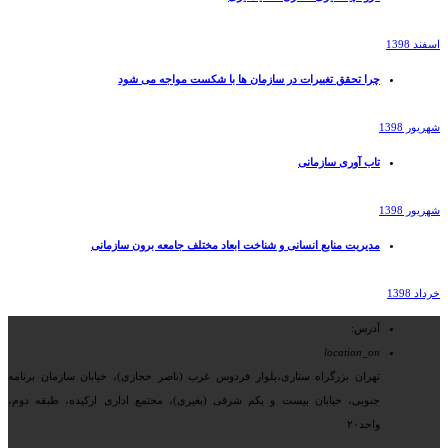
اسفند 1398
چرا تحقق تغییرات در سازمان ها با شکست مواجه می شود
شهریور 1398
تاب آوری سازمانی
شهریور 1398
مدیریت منابع انسانی و شناخت ابعاد مختلف جامعه برون سازمانی
خرداد 1398
آدرس:
location_on
تهران بزرگراه ستاری،بلوار فردوس غرب (ناصر حجازی)، خیابان سازمان برنامه
جنوبی، خیابان بیست و یکم شرقی (بغیری)، مجتمع اداری ارکیده، طبقه دوم،
واحد۲۰