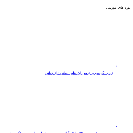
دوره های آموزشی
زبان انگلیسی برای مدیران منابع انسانی تراز جهانی
بیست و هشتمین دوره 88 ساعته آنلاین مديريت حرفه ای منابع انسانی(گروه 28)