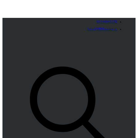
02144941238
Info@HRMsociety.ir