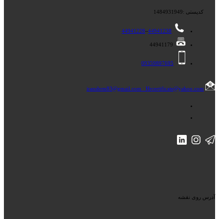
کدپستی :1484931949
44941228
–
44941238
44941179
09359897695
iranshrm83@gmail.com
Hrcertificate@yahoo.com
آدرس روی نقشه