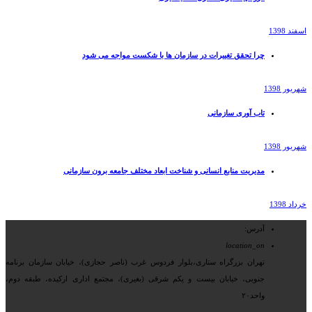
اسفند 1398
چرا تحقق تغییرات در سازمان ها با شکست مواجه می شود
شهریور 1398
تاب آوری سازمانی
شهریور 1398
مدیریت منابع انسانی و شناخت ابعاد مختلف جامعه برون سازمانی
خرداد 1398
آدرس:
location_on
تهران بزرگراه ستاری،بلوار فردوس غرب (ناصر حجازی)، خیابان سازمان برنامه
جنوبی، خیابان بیست و یکم شرقی (بغیری)، مجتمع اداری ارکیده، طبقه دوم،
واحد۲۰